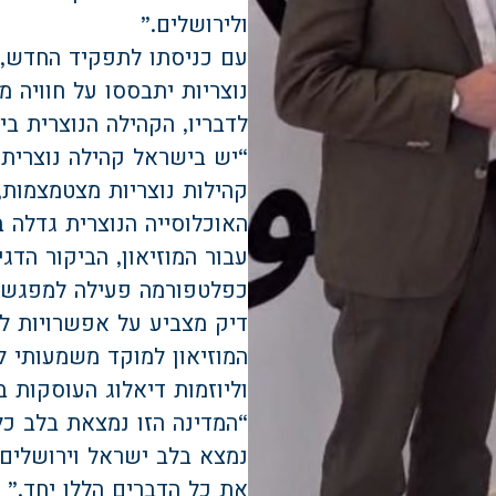
ולירושלים.”
עם כניסתו לתפקיד החדש, ה
נוצריות יתבססו על חוויה 
לדבריו, הקהילה הנוצרית ב
“יש בישראל קהילה נוצרית 
קהילות נוצריות מצטמצמות, 
האוכלוסייה הנוצרית גדלה ב־400% בתוך 70 שנה
עבור המוזיאון, הביקור הד
כפלטפורמה פעילה למפגש בי
דיק מצביע על אפשרויות לש
המוזיאון למוקד משמעותי ל
וליוזמות דיאלוג העוסקות 
“המדינה הזו נמצאת בלב כל
נמצא בלב ישראל וירושלים
את כל הדברים הללו יחד.”