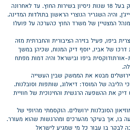
ג׳ורג׳ דיק הוא דיפלומט ותיק בעל 18 שנות ניסיון בשירות החוץ. עד לאחרונה
ג׳ן, והיה השגריר הנוצרי הראשון בתולדות המדינה.
מנהל המצטיין של משרד החוץ כהערכה על פועלו
רית ביפו, פעיל בזירה הציבורית והחברתית מזה
דרכו של אביו, יוסף דיק המנוח, שכיהן במשך
ת-אורתודוקסית ביפו ובישראל והיה דמות מפתח
ה.
ת ירושלים מבטא את הממשק שבין העשייה
י הליבה של המוסד: דיאלוג, שותפות וסובלנות.
 דיק את ההשפעה הרגשית והחינוכית של חוויית
זיאון הסובלנות ירושלים. הוקסמתי מהיופי של
בו, אך בעיקר מהערכים ומהרגשות שהוא מעורר.
ה לבקר בו עבור כל מי שמגיע לישראל