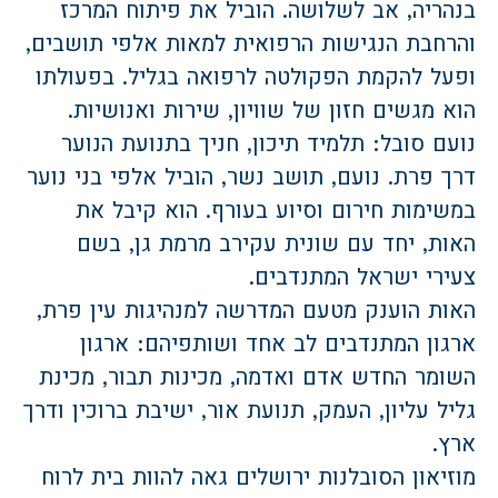
בנהריה, אב לשלושה. הוביל את פיתוח המרכז
והרחבת הנגישות הרפואית למאות אלפי תושבים,
ופעל להקמת הפקולטה לרפואה בגליל. בפעולתו
הוא מגשים חזון של שוויון, שירות ואנושיות.
נועם סובל: תלמיד תיכון, חניך בתנועת הנוער
דרך פרת. נועם, תושב נשר, הוביל אלפי בני נוער
במשימות חירום וסיוע בעורף. הוא קיבל את
האות, יחד עם שונית עקירב מרמת גן, בשם
צעירי ישראל המתנדבים.
האות הוענק מטעם המדרשה למנהיגות עין פרת,
ארגון המתנדבים לב אחד ושותפיהם: ארגון
השומר החדש אדם ואדמה, מכינות תבור, מכינת
גליל עליון, העמק, תנועת אור, ישיבת ברוכין ודרך
ארץ.
מוזיאון הסובלנות ירושלים גאה להוות בית לרוח