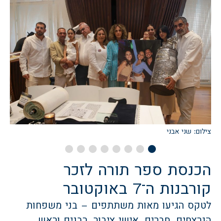
צילום: שני אבני
צ
הכנסת ספר תורה לזכר
קורבנות ה־7 באוקטובר
לטקס הגיעו מאות משתתפים – בני משפחות
הנרצחים, חברים, אישי ציבור, רבנים וראש