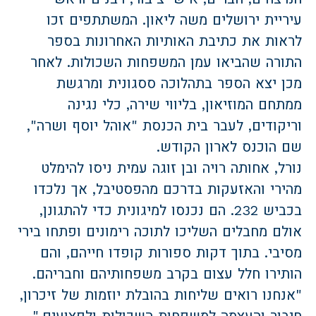
עיריית ירושלים משה ליאון. המשתתפים זכו
לראות את כתיבת האותיות האחרונות בספר
התורה שהביאו עמן המשפחות השכולות. לאחר
מכן יצא הספר בתהלוכה ססגונית ומרגשת
ממתחם המוזיאון, בליווי שירה, כלי נגינה
וריקודים, לעבר בית הכנסת "אוהל יוסף ושרה",
שם הוכנס לארון הקודש.
נורל, אחותה רויה ובן זוגה עמית ניסו להימלט
מהירי והאזעקות בדרכם מהפסטיבל, אך נלכדו
בכביש 232. הם נכנסו למיגונית כדי להתגונן,
אולם מחבלים השליכו לתוכה רימונים ופתחו בירי
מסיבי. בתוך דקות ספורות קופדו חייהם, והם
הותירו חלל עצום בקרב משפחותיהם וחבריהם.
"אנחנו רואים שליחות בהובלת יוזמות של זיכרון,
חיבור והעצמה למשפחות השכולות ולפצועים,"