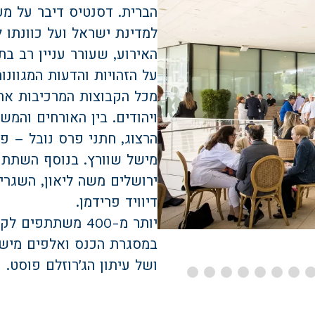
הברית. דסנטיס דיבר על מע
למדינת ישראל ועל כוונתו 
האירוע, שעורר עניין רב בת
על הזהויות והדעות המגוונ
מכל הקבוצות המרכיבות את 
ויהודים. בין האורחים והמ
הרצוג, חתני פרס נובל – פ
מישל שוורץ. בנוסף השתתפ
ירושלים משה ליאון, השגרי
דיוויד פרידמן.
יותר מ-400 משתת
צילום: עודד קרני
במסגרת הכנס ואלפים מישר
ושל עיתון הג׳רוזלם פוסט.