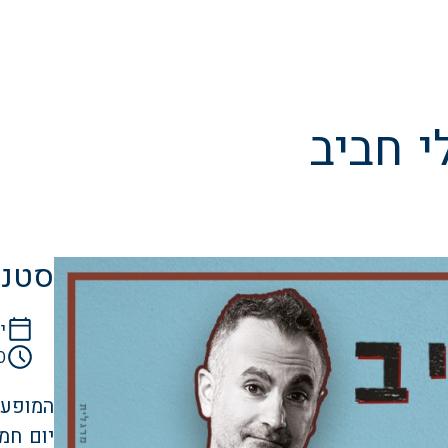
י חביב
סטנד
יו
0
המופע ה
יום חמישי | 19 פ