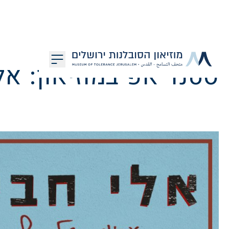
דלג לתוכן
סטנד אפ במוזיאון: אל
מוזיאון הסובלנות ירושלים