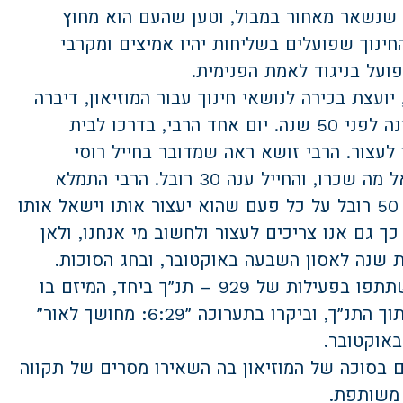
 שנשאר מאחור במבול, וטען שהעם הוא מחוץ
ינוך שפועלים בשליחות יהיו אמיצים ומקרבי
ועל בניגוד לאמת הפנימית.
יועצת בכירה לנושאי חינוך עבור המוזיאון, דיברה
על רבי זושא שחי באוקראינה לפני 50 שנה. יום אחד הרבי, בדרכו לבית
עצור. הרבי זושא ראה שמדובר בחייל רוסי
שמכוון אליו נשק. הרבי שאל מה שכרו, והחייל ענה 30 רובל. הרבי התמלא
תושיה ואמר לחייל שיתן לו 50 רובל על כל פעם שהוא יעצור אותו וישאל אותו
כך גם אנו צריכים לעצור ולחשוב מי אנחנו, ולאן
ת שנה לאסון השבעה באוקטובר, ובחג הסוכות.
לאחר מכן, חברי המינהל השתתפו בפעילות של 929 – תנ״ך ביחד, המיזם בו
לומדים כל יום פרק אחר מתוך התנ״ך, וביקרו בתערוכה ״6:29: מחושך לאור״
אוקטובר.
ם בסוכה של המוזיאון בה השאירו מסרים של תקווה
 משותפת.