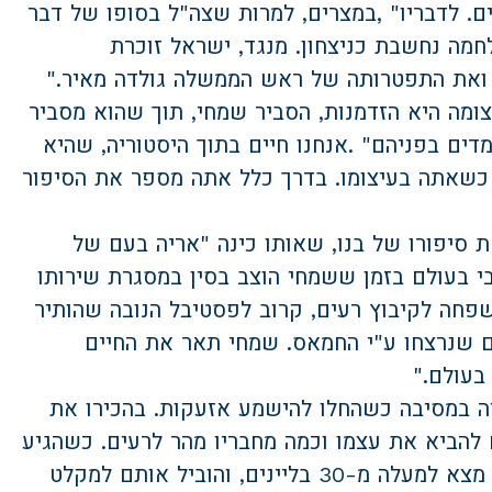
ם. לדבריו
, "
במצרים, למרות שצה
"
ל בסופו של דבר
מה נחשבת כניצחון. מנגד, ישראל זוכרת
ואת התפטרותה של ראש הממשלה גולדה מאיר
".
ומה היא הזדמנות, הסביר שמחי, תוך שהוא מסביר
דים בפניהם
. "
אנחנו חיים בתוך היסטוריה, שהיא
 כשאתה בעיצומו. בדרך כלל אתה מספר את הסיפור
 סיפורו של בנו, שאותו כינה
"
אריה בעם של
בי בעולם בזמן ששמחי הוצב בסין במסגרת שירותו
פחה לקיבוץ רעים, קרוב לפסטיבל הנובה שהותיר
ם שנרצחו ע
"
י החמאס. שמחי תאר את החיים
 בעולם
".
יה במסיבה כשהחלו להישמע אזעקות. בהכירו את
 להביא את עצמו וכמה מחבריו מהר לרעים. כשהגיע
לשם, הוא תמרן, ללא נשק, מצא למעלה מ-30 בליינים, והוביל אותם למקלט