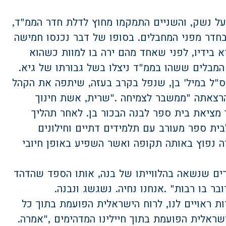
על נשק, והשניים התמקמו מחוץ לדלת חדר הממ
"
ד,
בחדר מפני המחבלים. בסופו של דבר נכנסו חמישה
א בידיו, לפני שאחד מהם ירה בו למוות כשהוא
 המבלים ששהו בממ
"
ד ניצלו בשל גבורתו של גיא
.
ס
"
ל במיל' בן, שנפל בקרב בעזה, שיתפה את הקהל
הרצאתה
"
ממשבר לצמיחה
".
שרית, אשת חינוך
מציאת בית ספר לבנה הבכור בן. לאחר תהליך
בית ספר מעורב עם תלמידים דתיים וחילונים
ה נפוץ באותה תקופה ואשר השפיע באופן חיובי
ם שנשאה בהלווייתו של בנה, אותו הספד שהדהד
בר בו רבות
. "
אנחנו נחיה. נשגשג ונבנה.
ות ראויים לנו, לרוח הישראלית הפועמת בתוך כל
שראלית הפועמת בתוך חיילינו המדהימים
",
אמרה.