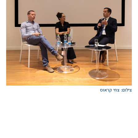
צ
צילום: צחי קראוס