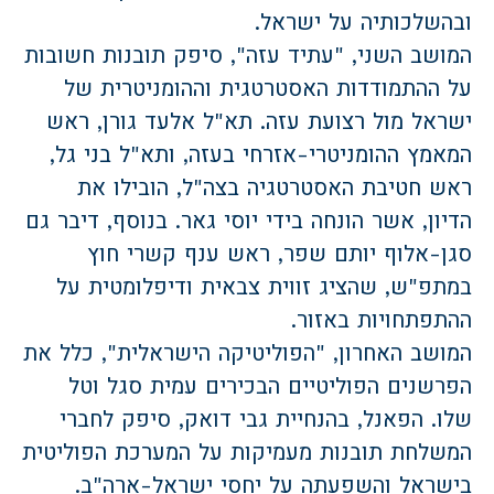
ובהשלכותיה על ישראל.
המושב השני, "עתיד עזה", סיפק תובנות חשובות
על ההתמודדות האסטרטגית וההומניטרית של
ישראל מול רצועת עזה. תא"ל אלעד גורן, ראש
המאמץ ההומניטרי-אזרחי בעזה, ותא"ל בני גל,
ראש חטיבת האסטרטגיה בצה"ל, הובילו את
הדיון, אשר הונחה בידי יוסי גאר. בנוסף, דיבר גם
סגן-אלוף יותם שפר, ראש ענף קשרי חוץ
במתפ"ש, שהציג זווית צבאית ודיפלומטית על
ההתפתחויות באזור.
המושב האחרון, "הפוליטיקה הישראלית", כלל את
הפרשנים הפוליטיים הבכירים עמית סגל וטל
שלו. הפאנל, בהנחיית גבי דואק, סיפק לחברי
המשלחת תובנות מעמיקות על המערכת הפוליטית
בישראל והשפעתה על יחסי ישראל-ארה"ב.