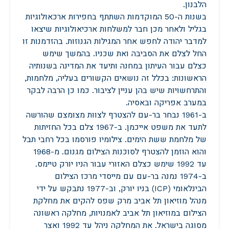
הלבנון.
בשנות ה-50 המוקדמות השתתף בחפירות ארכאולוגיות
בגליל ולאחר מכן חבר למשלחות ארכיאולוגיות שיצאו
למדבר יהודה לחפש אחר המגילות הגנוזות. בהזדמנות זו
החל לצלם את הסביבה ואת שכניו. בהמשך שימש
כצלם עבור העיתון במחנה ותיעד את המדינה בשנותיה
הראשונות: בכלל זה נושאים הקשורים בעליה, מלחמות,
והתרחשויות שיש בהן עניין לציבור. כמו כן הרבה לבקר
במערב אפריקה ובאסיה.
ב-1961 נבחר בר-עם להצטרף לצוות מצומצם שהורשה
לתעד את משפט אייכמן. ב-1967 צלם בכל החזיתות
של מלחמת ששת הימים. צילומיו פורסמו בכל רחבי תבל
והוא הוזמן להצטרף לסוכנות הצילום מגנום. מ-1968
עד 1992 שימש כצלם האזורי עבור הניו יורק טיימס.
ב-1974 נמנה בר-עם עם מייסדי מרכז הצילום
הבינלאומי (ICP) בניו יורק, וב-1977 נתבקש על ידי
מנהל מוזיאון תל אביב מרק שפס להקים את מחלקת
הצילום במוזיאון תל אביב לאמנויות, מחלקה ראשונה
מסוגה בישראל. את המחלקה ניהל עד 1992 ואצר